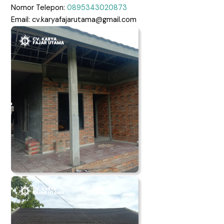
Nomor Telepon:
0895343020873
Email: cv.karyafajarutama@gmail.com