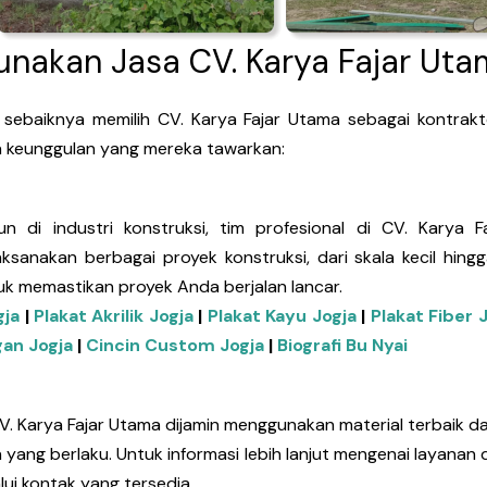
nakan Jasa CV. Karya Fajar Uta
baiknya memilih CV. Karya Fajar Utama sebagai kontrakt
a keunggulan yang mereka tawarkan:
di industri konstruksi, tim profesional di CV. Karya F
sanakan berbagai proyek konstruksi, dari skala kecil hing
tuk memastikan proyek Anda berjalan lancar.
gja
|
Plakat Akrilik Jogja
|
Plakat Kayu Jogja
|
Plakat Fiber 
an Jogja
|
Cincin Custom Jogja
|
Biografi Bu Nyai
V. Karya Fajar Utama dijamin menggunakan material terbaik d
n yang berlaku. Untuk informasi lebih lanjut mengenai layana
ui kontak yang tersedia.