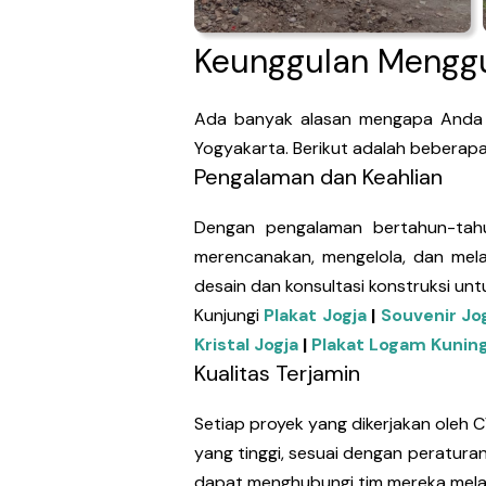
Keunggulan Menggu
Ada banyak alasan mengapa Anda se
Yogyakarta. Berikut adalah beberap
Pengalaman dan Keahlian
Dengan pengalaman bertahun-tahun 
merencanakan, mengelola, dan melak
desain dan konsultasi konstruksi un
Kunjungi
Plakat Jogja
|
Souvenir Jo
Kristal Jogja
|
Plakat Logam Kuning
Kualitas Terjamin
Setiap proyek yang dikerjakan oleh C
yang tinggi, sesuai dengan peratura
dapat menghubungi tim mereka melal