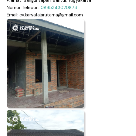
Alamat: Banguntapan, Bantul, Yogyakarta
Nomor Telepon:
0895343020873
Email: cv.karyafajarutama@gmail.com