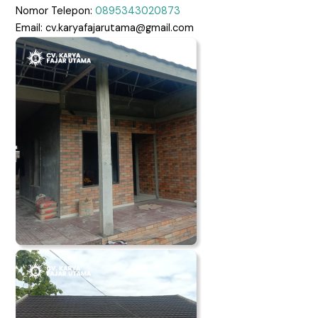
Nomor Telepon:
0895343020873
Email: cv.karyafajarutama@gmail.com