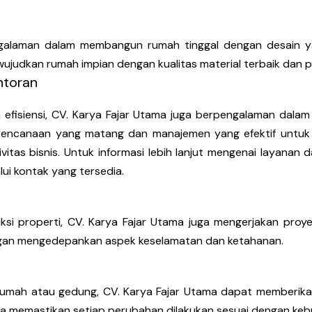
engalaman dalam membangun rumah tinggal dengan desain y
ujudkan rumah impian dengan kualitas material terbaik dan 
toran
efisiensi, CV. Karya Fajar Utama juga berpengalaman dal
erencanaan yang matang dan manajemen yang efektif untu
vitas bisnis. Untuk informasi lebih lanjut mengenai layana
ui kontak yang tersedia.
i properti, CV. Karya Fajar Utama juga mengerjakan proyek-
engan mengedepankan aspek keselamatan dan ketahanan.
umah atau gedung, CV. Karya Fajar Utama dapat memberikan 
ka memastikan setiap perubahan dilakukan sesuai dengan keb