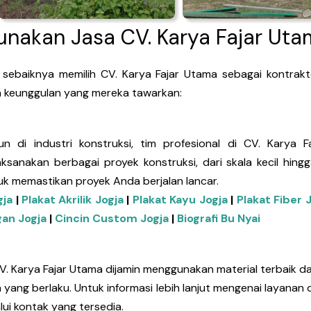
nakan Jasa CV. Karya Fajar Uta
baiknya memilih CV. Karya Fajar Utama sebagai kontrakt
a keunggulan yang mereka tawarkan:
di industri konstruksi, tim profesional di CV. Karya F
sanakan berbagai proyek konstruksi, dari skala kecil hing
tuk memastikan proyek Anda berjalan lancar.
gja
|
Plakat Akrilik Jogja
|
Plakat Kayu Jogja
|
Plakat Fiber 
an Jogja
|
Cincin Custom Jogja
|
Biografi Bu Nyai
V. Karya Fajar Utama dijamin menggunakan material terbaik d
n yang berlaku. Untuk informasi lebih lanjut mengenai layana
ui kontak yang tersedia.