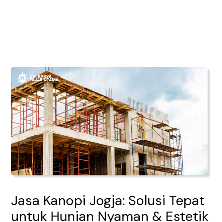
Lewati
Post
Main
ke
navigation
Men
konten
Jasa Kanopi Jogja: Solusi Tepat
untuk Hunian Nyaman & Estetik