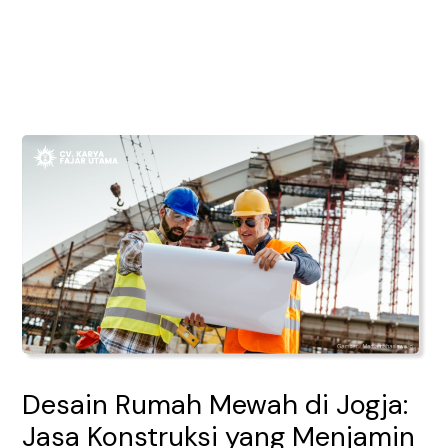
Lewati
Post
Main
ke
navigation
Men
konten
Desain Rumah Mewah di Jogja:
Jasa Konstruksi yang Menjamin