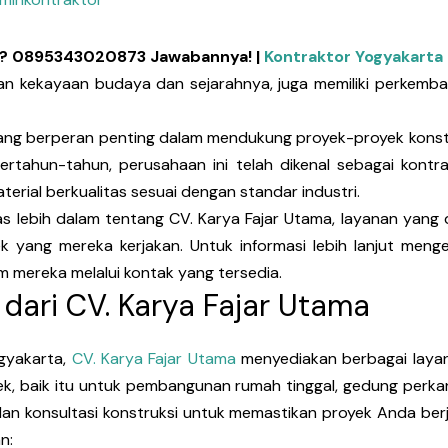
nal? 0895343020873 Jawabannya! |
Kontraktor Yogyakarta
gan kekayaan budaya dan sejarahnya, juga memiliki perkem
ang berperan penting dalam mendukung proyek-proyek konstr
rtahun-tahun, perusahaan ini telah dikenal sebagai kont
terial berkualitas sesuai dengan standar industri.
as lebih dalam tentang CV. Karya Fajar Utama, layanan yang d
k yang mereka kerjakan. Untuk informasi lebih lanjut meng
 mereka melalui kontak yang tersedia.
 dari CV. Karya Fajar Utama
ogyakarta,
CV. Karya Fajar Utama
menyediakan berbagai layan
, baik itu untuk pembangunan rumah tinggal, gedung perkant
an konsultasi konstruksi untuk memastikan proyek Anda berj
n: