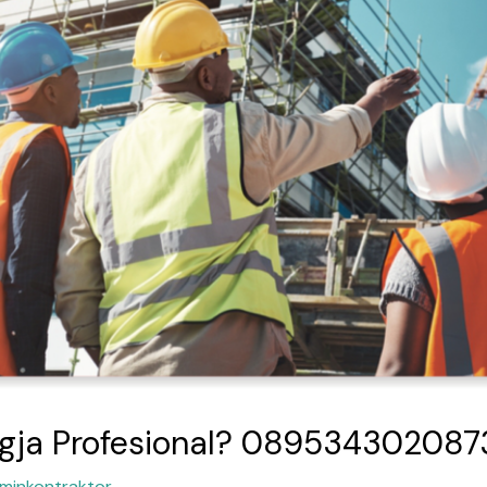
Jogja Profesional? 08953430208
minkontraktor