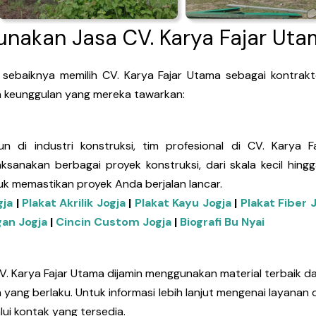
nakan Jasa CV. Karya Fajar Uta
baiknya memilih CV. Karya Fajar Utama sebagai kontrakt
a keunggulan yang mereka tawarkan:
di industri konstruksi, tim profesional di CV. Karya F
sanakan berbagai proyek konstruksi, dari skala kecil hing
tuk memastikan proyek Anda berjalan lancar.
gja
|
Plakat Akrilik Jogja
|
Plakat Kayu Jogja
|
Plakat Fiber 
an Jogja
|
Cincin Custom Jogja
|
Biografi Bu Nyai
V. Karya Fajar Utama dijamin menggunakan material terbaik d
n yang berlaku. Untuk informasi lebih lanjut mengenai layana
ui kontak yang tersedia.