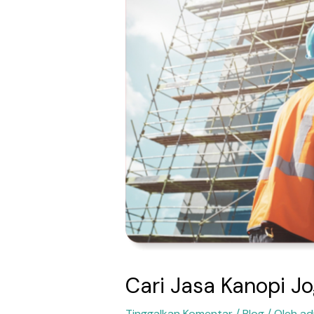
Cari Jasa Kanopi 
Tinggalkan Komentar
/
Blog
/ Oleh
ad