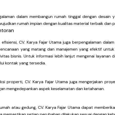
engalaman dalam membangun rumah tinggal dengan desain y
ujudkan rumah impian dengan kualitas material terbaik dan 
toran
efisiensi, CV. Karya Fajar Utama juga berpengalaman dal
erencanaan yang matang dan manajemen yang efektif untu
vitas bisnis. Untuk informasi lebih lanjut mengenai layana
ui kontak yang tersedia.
i properti, CV. Karya Fajar Utama juga mengerjakan proyek-
engan mengedepankan aspek keselamatan dan ketahanan.
umah atau gedung, CV. Karya Fajar Utama dapat memberikan 
ka memastikan setiap perubahan dilakukan sesuai dengan keb