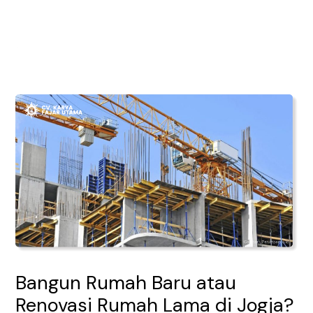
Lewati
Post
Main
ke
navigation
Men
konten
Bangun Rumah Baru atau
Renovasi Rumah Lama di Jogja?